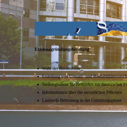
Existenzgründungsberatung
Wahl der Rechtsform
Erstellung von Umsatz- und Rentabilitätsvorsc
Stellungnahme für Behörden zur finanziellen F
Informationen über die steuerlichen Pflichten
Laufende Betreuung in der Gründungsphase