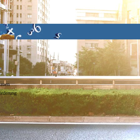
hauen
örderung